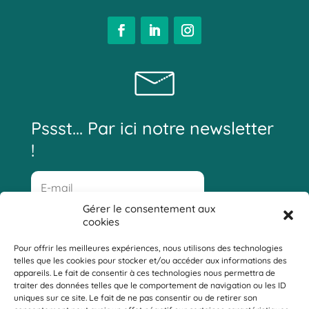
Pssst... Par ici notre newsletter
!
Gérer le consentement aux
cookies
Pour offrir les meilleures expériences, nous utilisons des technologies
A
telles que les cookies pour stocker et/ou accéder aux informations des
l
appareils. Le fait de consentir à ces technologies nous permettra de
t
Une fois votre inscription faite, vous recevrez un mail de
traiter des données telles que le comportement de navigation ou les ID
e
confirmation !
uniques sur ce site. Le fait de ne pas consentir ou de retirer son
r